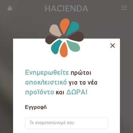
WHAT WE DO
OUR STORY
×
LOCATIONS
MENU
Ενημερωθείτε
πρώτοι
REWARDS
αποκλειστικά
για τα νέα
προϊόντα
ΔΩΡΑ!
και
FRANCHISE
Εγγραφή
CATERING
CAREER