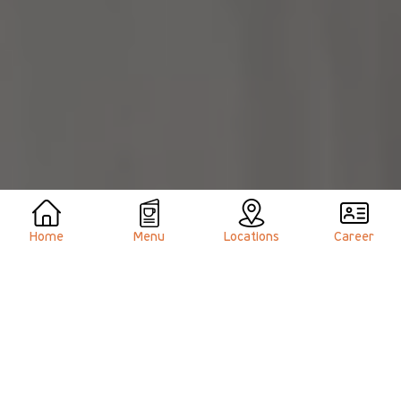
Home
Menu
Locations
Career
Όλα ξεκίνησαν με ένα γλυκό.
Ήταν το 2013.
Σερβίραμε εξαιρετικό καφέ, ένα μικρό αλλά
προσεγμένο μενού και λίγα γλυκά, όλα φτιαγμένα