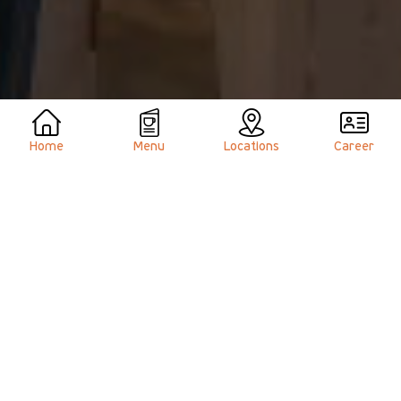
Home
Menu
Locations
Career
Locations
Θα μας βρείτε στα παρακάτω 6 σημεία στην πόλη
του Ηρακλείου