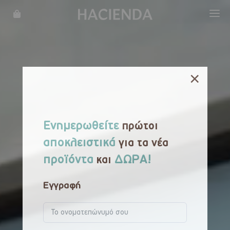
WHAT WE DO
OUR STORY
×
LOCATIONS
MENU
Ενημερωθείτε
πρώτοι
REWARDS
αποκλειστικά
για τα νέα
προϊόντα
ΔΩΡΑ!
και
FRANCHISE
Εγγραφή
CATERING
CAREER